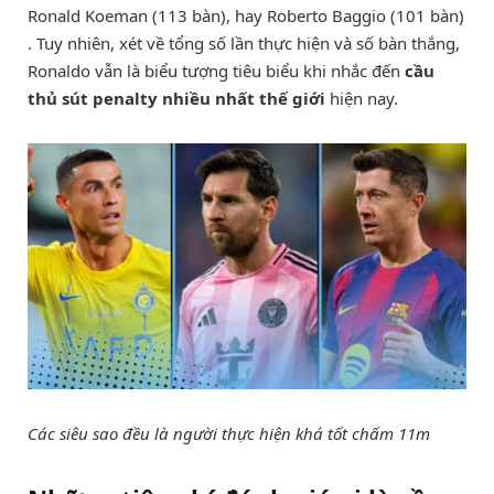
Ronald Koeman (113 bàn), hay Roberto Baggio (101 bàn)
. Tuy nhiên, xét về tổng số lần thực hiện và số bàn thắng,
Ronaldo vẫn là biểu tượng tiêu biểu khi nhắc đến
cầu
thủ sút penalty nhiều nhất thế giới
hiện nay.
Các siêu sao đều là người thực hiện khá tốt chấm 11m