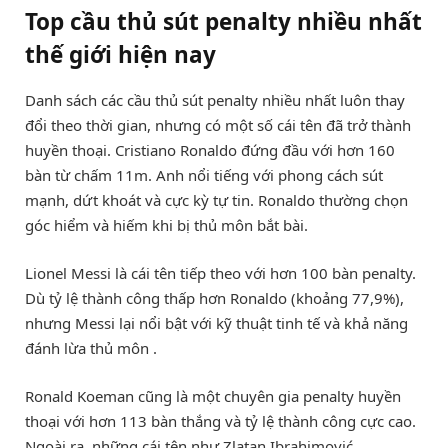
Top cầu thủ sút penalty nhiều nhất
thế giới hiện nay
Danh sách các cầu thủ sút penalty nhiều nhất luôn thay
đổi theo thời gian, nhưng có một số cái tên đã trở thành
huyền thoại. Cristiano Ronaldo đứng đầu với hơn 160
bàn từ chấm 11m. Anh nổi tiếng với phong cách sút
mạnh, dứt khoát và cực kỳ tự tin. Ronaldo thường chọn
góc hiểm và hiếm khi bị thủ môn bắt bài.
Lionel Messi là cái tên tiếp theo với hơn 100 bàn penalty.
Dù tỷ lệ thành công thấp hơn Ronaldo (khoảng 77,9%),
nhưng Messi lại nổi bật với kỹ thuật tinh tế và khả năng
đánh lừa thủ môn .
Ronald Koeman cũng là một chuyên gia penalty huyền
thoại với hơn 113 bàn thắng và tỷ lệ thành công cực cao.
Ngoài ra, những cái tên như Zlatan Ibrahimović,