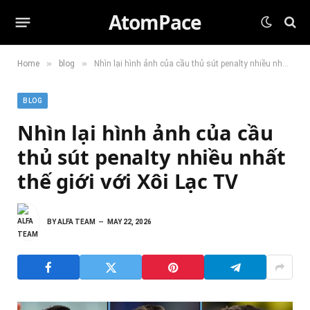
AtomPace
»
»
Home
blog
Nhìn lại hình ảnh của cầu thủ sút penalty nhiều nhất thế giới với Xôi Lạc TV
BLOG
Nhìn lại hình ảnh của cầu
thủ sút penalty nhiều nhất
thế giới với Xôi Lạc TV
BY
ALFA TEAM
MAY 22, 2026