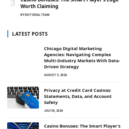
Worth Claiming
BY
EDITORIAL TEAM
LATEST POSTS
Chicago Digital Marketing
Agencies: Navigating Complex
Multi-Industry Markets With Data-
Driven Strategy
AUGUST 3, 2026
Privacy at Credit Card Casinos:
Statements, Data, and Account
Safety
JULY 30, 2026
Casino Bonuses: The Smart Player’s