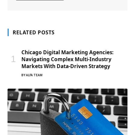
RELATED POSTS
Chicago Digital Marketing Agencies:
Navigating Complex Multi-Industry
Markets With Data-Driven Strategy
BY
ALFA TEAM