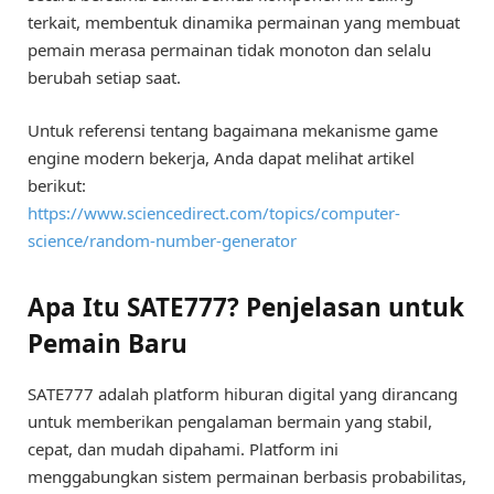
terkait, membentuk dinamika permainan yang membuat
pemain merasa permainan tidak monoton dan selalu
berubah setiap saat.
Untuk referensi tentang bagaimana mekanisme game
engine modern bekerja, Anda dapat melihat artikel
berikut:
https://www.sciencedirect.com/topics/computer-
science/random-number-generator
Apa Itu SATE777? Penjelasan untuk
Pemain Baru
SATE777 adalah platform hiburan digital yang dirancang
untuk memberikan pengalaman bermain yang stabil,
cepat, dan mudah dipahami. Platform ini
menggabungkan sistem permainan berbasis probabilitas,