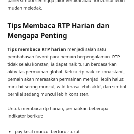
panel simbol sehingga jalur vertikal atau horizontal lebih
mudah meledak.
Tips Membaca RTP Harian dan
Mengapa Penting
Tips membaca RTP harian
menjadi salah satu
pembahasan favorit para pemain berpengalaman. RTP
tidak selalu konstan; ia dapat naik turun berdasarkan
aktivitas permainan global. Ketika rtp naik ke zona stabil,
pemain akan merasakan permainan menjadi lebih halus:
mini-hit sering muncul, wild terasa lebih aktif, dan simbol
bernilai sedang muncul lebih konsisten.
Untuk membaca rtp harian, perhatikan beberapa
indikator berikut:
pay kecil muncul berturut-turut