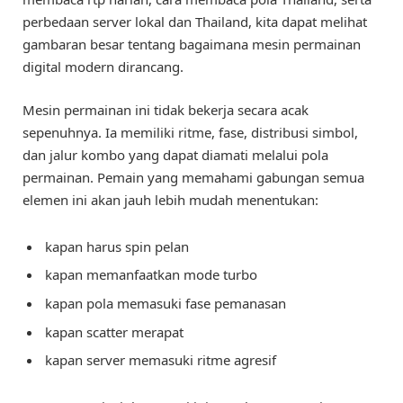
perbedaan server lokal dan Thailand, kita dapat melihat
gambaran besar tentang bagaimana mesin permainan
digital modern dirancang.
Mesin permainan ini tidak bekerja secara acak
sepenuhnya. Ia memiliki ritme, fase, distribusi simbol,
dan jalur kombo yang dapat diamati melalui pola
permainan. Pemain yang memahami gabungan semua
elemen ini akan jauh lebih mudah menentukan:
kapan harus spin pelan
kapan memanfaatkan mode turbo
kapan pola memasuki fase pemanasan
kapan scatter merapat
kapan server memasuki ritme agresif