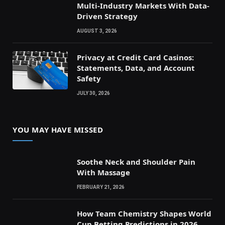
Multi-Industry Markets With Data-
Driven Strategy
AUGUST 3, 2026
Privacy at Credit Card Casinos:
Statements, Data, and Account
Safety
JULY 30, 2026
YOU MAY HAVE MISSED
Soothe Neck and Shoulder Pain
With Massage
FEBRUARY 21, 2026
How Team Chemistry Shapes World
Cup Betting Predictions in 2026