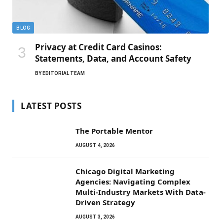
BLOG
Privacy at Credit Card Casinos:
Statements, Data, and Account Safety
BY
EDITORIAL TEAM
LATEST POSTS
The Portable Mentor
AUGUST 4, 2026
Chicago Digital Marketing
Agencies: Navigating Complex
Multi-Industry Markets With Data-
Driven Strategy
AUGUST 3, 2026