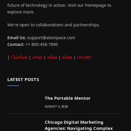
future of technology in action. Visit our homepage to
explore more.
We're open to collaborations and partnerships.
Email Us:
support@atompace.com
Contact:
+1-800-456-7890
|
เว็บสล็อต
|
vmax
|
สล็อต
|
สล็อต
|
UFA365
LATEST POSTS
The Portable Mentor
AUGUST 4, 2026
Chicago Digital Marketing
Agencies: Navigating Complex