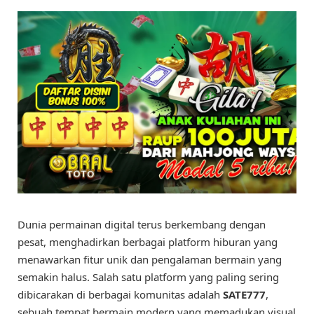
Dunia permainan digital terus berkembang dengan
pesat, menghadirkan berbagai platform hiburan yang
menawarkan fitur unik dan pengalaman bermain yang
semakin halus. Salah satu platform yang paling sering
dibicarakan di berbagai komunitas adalah
SATE777
,
sebuah tempat bermain modern yang memadukan visual