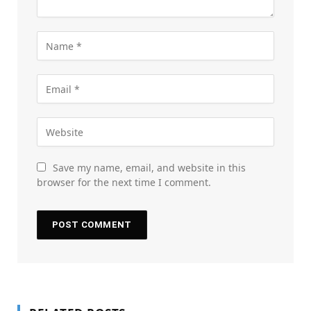
Save my name, email, and website in this
browser for the next time I comment.