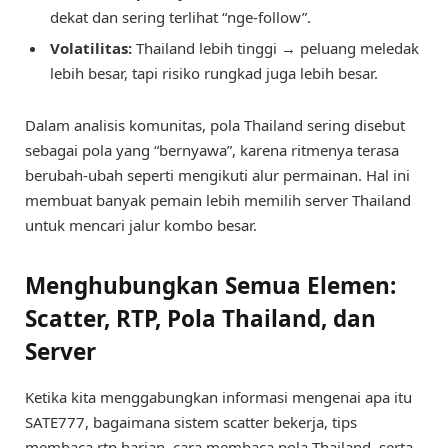
dekat dan sering terlihat “nge-follow”.
Volatilitas:
Thailand lebih tinggi → peluang meledak
lebih besar, tapi risiko rungkad juga lebih besar.
Dalam analisis komunitas, pola Thailand sering disebut
sebagai pola yang “bernyawa”, karena ritmenya terasa
berubah-ubah seperti mengikuti alur permainan. Hal ini
membuat banyak pemain lebih memilih server Thailand
untuk mencari jalur kombo besar.
Menghubungkan Semua Elemen:
Scatter, RTP, Pola Thailand, dan
Server
Ketika kita menggabungkan informasi mengenai apa itu
SATE777, bagaimana sistem scatter bekerja, tips
membaca rtp harian, cara membaca pola Thailand, serta