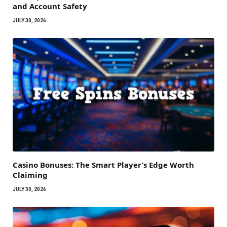
and Account Safety
JULY 30, 2026
Casino Bonuses: The Smart Player’s Edge Worth
Claiming
JULY 30, 2026