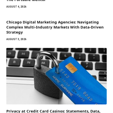
AUGUST 4, 2026
Chicago Digital Marketing Agencies: Navigating
Complex Multi-Industry Markets With Data-Driven
Strategy
AUGUST 3, 2026
Privacy at Credit Card Casinos: Statements, Data,